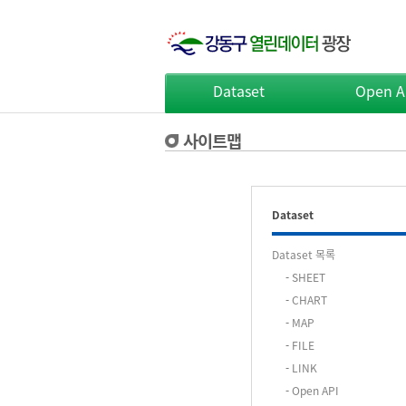
Dataset
Open A
사이트맵
Dataset
Dataset 목록
-
SHEET
-
CHART
-
MAP
-
FILE
-
LINK
-
Open API